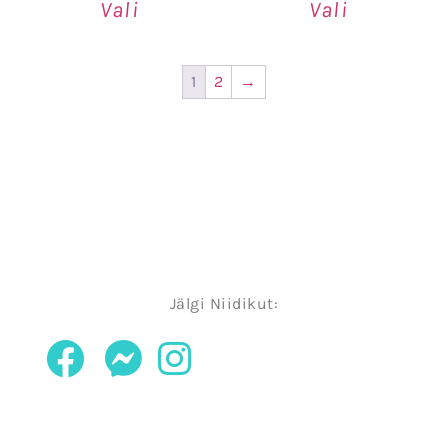
Vali
Vali
1
2
→
Jälgi Niidikut: