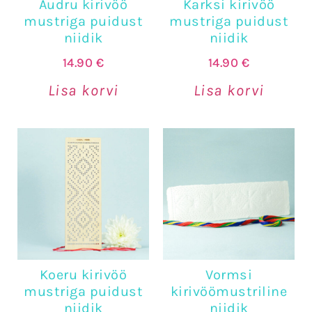
Audru kirivöö
Karksi kirivöö
mustriga puidust
mustriga puidust
niidik
niidik
14.90
€
14.90
€
Lisa korvi
Lisa korvi
Koeru kirivöö
Vormsi
mustriga puidust
kirivöömustriline
niidik
niidik