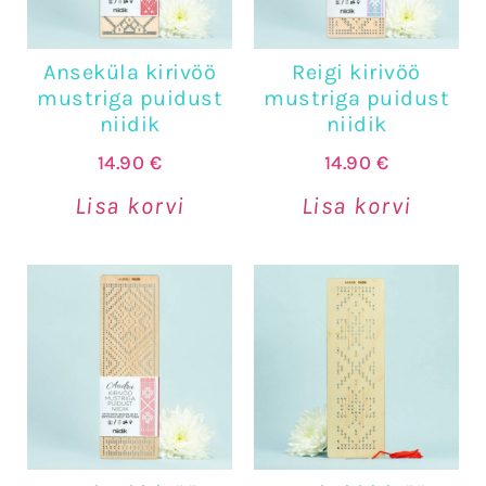
Anseküla kirivöö
Reigi kirivöö
mustriga puidust
mustriga puidust
niidik
niidik
14.90
€
14.90
€
Lisa korvi
Lisa korvi