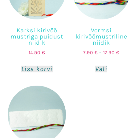
Karksi kirivöö
Vormsi
mustriga puidust
kirivöömustriline
niidik
niidik
14.90
€
7.90
€
–
17.90
€
Lisa korvi
Vali