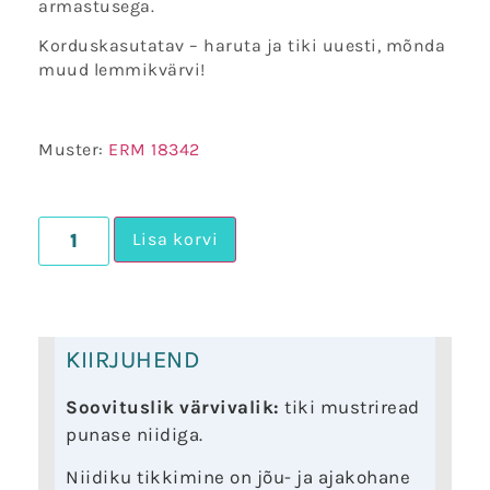
armastusega.
Korduskasutatav – haruta ja tiki uuesti, mõnda
muud lemmikvärvi!
Muster:
ERM 18342
Lisa korvi
KIIRJUHEND
Soovituslik värvivalik:
tiki mustriread
punase niidiga.
Niidiku tikkimine on jõu- ja ajakohane