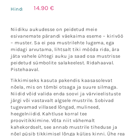
14.90
€
Hind:
Niidiku aukudesse on peidetud meie
esivanemate pärandi väekaima eseme – kirivöö
– muster. Sa ei pea mustrilehte lugema, ega
midagi arvutama, lihtsalt tiki mööda rida, ära
jäta vahele ühtegi auku ja saad osa mustrisse
peidetud sümbolite salakeelest. Ridahaaval.
Pistehaaval.
Tikkimiseks kasuta pakendis kaasasolevat
nõela, mis on tömbi otsaga ja suure silmaga.
Niidid võid valida enda soovi ja värvieelistuste
järgi või vastavalt algsele mustrile. Sobivad
tugevamad villased lõngad, mulineed,
heegelniidid. Kahtluse korral tee
proovitikkimine. Võta niit vähemalt
kahekordselt, see annab mustrile tiheduse ja
nõel püsib tikkimisel lõnga küljes kinni. Ühe rea