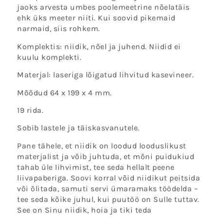
jaoks arvesta umbes poolemeetrine nõelatäis
ehk üks meeter niiti. Kui soovid pikemaid
narmaid, siis rohkem.
Komplektis: niidik, nõel ja juhend. Niidid ei
kuulu komplekti.
Materjal: laseriga lõigatud lihvitud kasevineer.
Mõõdud 64 x 199 x 4 mm.
19 rida.
Sobib lastele ja täiskasvanutele.
Pane tähele, et niidik on loodud looduslikust
materjalist ja võib juhtuda, et mõni puidukiud
tahab üle lihvimist, tee seda hellalt peene
liivapaberiga. Soovi korral võid niidikut peitsida
või õlitada, samuti servi ümaramaks töödelda –
tee seda kõike juhul, kui puutöö on Sulle tuttav.
See on Sinu niidik, hoia ja tiki teda